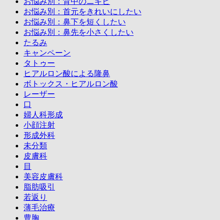
お悩み別：背中のニキビ
お悩み別：首元をきれいにしたい
お悩み別：鼻下を短くしたい
お悩み別：鼻先を小さくしたい
たるみ
キャンペーン
タトゥー
ヒアルロン酸による隆鼻
ボトックス・ヒアルロン酸
レーザー
口
婦人科形成
小顔注射
形成外科
未分類
皮膚科
目
美容皮膚科
脂肪吸引
若返り
薄毛治療
豊胸