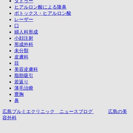
タトゥー
ヒアルロン酸による隆鼻
ボトックス・ヒアルロン酸
レーザー
口
婦人科形成
小顔注射
形成外科
未分類
皮膚科
目
美容皮膚科
脂肪吸引
若返り
薄毛治療
豊胸
鼻
広島プルミエクリニック ニュースブログ
広島の美
容外科