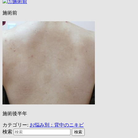
施術前
施術後半年
カテゴリー:
お悩み別：背中のニキビ
検索