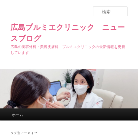
検
索
広島プルミエクリニック ニュー
スブログ
広島の美容外科・美容皮膚科 プルミエクリニックの最新情報を更新
しています
メインメニュー
ホーム
メインコンテンツへ移動
サブコンテンツへ移動
タグ別アーカイブ:
、