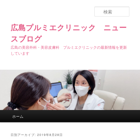
検
索
広島プルミエクリニック ニュー
スブログ
広島の美容外科・美容皮膚科 プルミエクリニックの最新情報を更新
しています
メインメニュー
ホーム
メインコンテンツへ移動
サブコンテンツへ移動
日別アーカイブ:
2019年8月28日