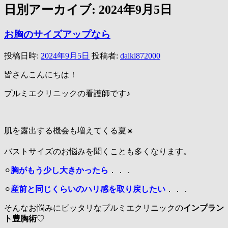
日別アーカイブ:
2024年9月5日
お胸のサイズアップなら
投稿日時:
2024年9月5日
投稿者:
daiki872000
皆さんこんにちは！
プルミエクリニックの看護師です♪
肌を露出する機会も増えてくる夏☀️
バストサイズのお悩みを聞くことも多くなります。
⚪︎
胸がもう少し大きかったら
．．．
⚪︎
産前と同じくらいのハリ感を取り戻したい
．．．
そんなお悩みにピッタリなプルミエクリニックの
インプラン
ト豊胸術
♡