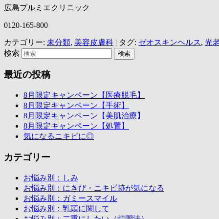
広島プルミエクリニック
0120-165-800
カテゴリー:
未分類
,
美容皮膚科
|
タグ:
ゼオスキンヘルス
,
光
検索
最近の投稿
8月限定キャンペーン【医療脱毛】
8月限定キャンペーン【手術】
8月限定キャンペーン【美肌治療】
8月限定キャンペーン【処置】
気になるニキビに◎
カテゴリー
お悩み別：しみ
お悩み別：にきび・ニキビ跡が気になる
お悩み別：ガミースマイル
お悩み別：乳頭に関して
お悩み別：二重にしたい（切開法）