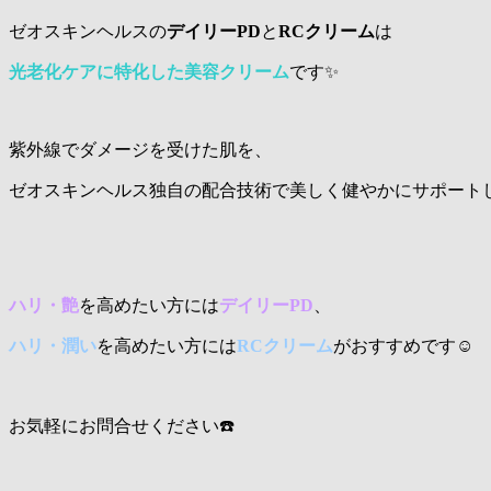
ゼオスキンヘルスの
デイリーPD
と
RCクリーム
は
光老化ケアに特化した美容クリーム
です✨
紫外線でダメージを受けた肌を、
ゼオスキンヘルス独自の配合技術で美しく健やかにサポート
ハリ・艶
を高めたい方には
デイリーPD
、
ハリ・潤い
を高めたい方には
RCクリーム
がおすすめです☺️
お気軽にお問合せください☎️