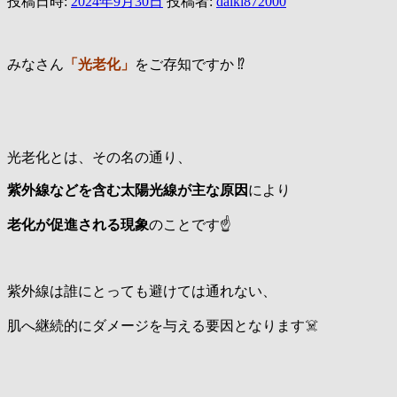
投稿日時:
2024年9月30日
投稿者:
daiki872000
みなさん
「光老化」
をご存知ですか ⁉️
光老化とは、その名の通り、
紫外線などを含む太陽光線が主な原因
により
老化が促進される現象
のことです☝️
紫外線は誰にとっても避けては通れない、
肌へ継続的にダメージを与える要因となります☠️