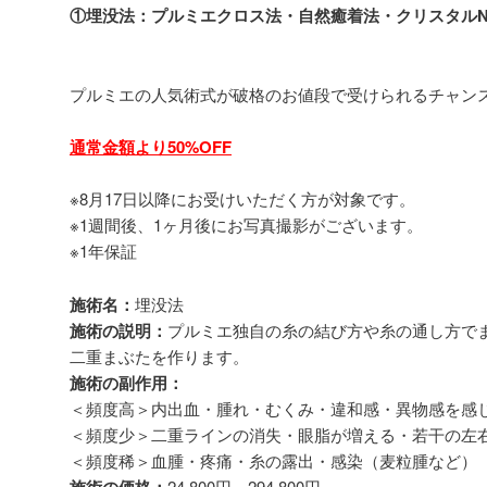
①埋没法：プルミエクロス法・自然癒着法・クリスタルN
プルミエの人気術式が破格のお値段で受けられるチャン
通常金額より50%OFF
※8月17日以降にお受けいただく方が対象です。
※1週間後、1ヶ月後にお写真撮影がございます。
※1年保証
施術名：
埋没法
施術の説明：
プルミエ独自の糸の結び方や糸の通し方で
二重まぶたを作ります。
施術の
副作用：
＜頻度高＞内出血・腫れ・むくみ・違和感・異物感を感
＜頻度少＞二重ラインの消失・眼脂が増える・若干の左
＜頻度稀＞血腫・疼痛・糸の露出・感染（麦粒腫など）
施術の価格：
24,800円～294,800円