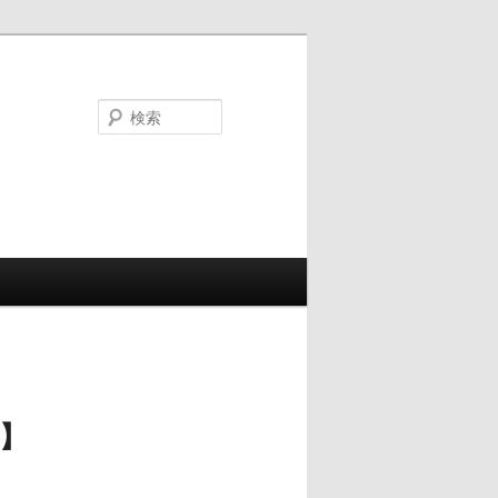
検
索
】