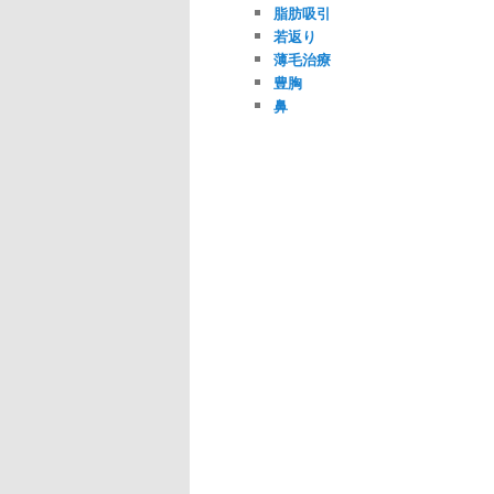
脂肪吸引
若返り
薄毛治療
豊胸
鼻