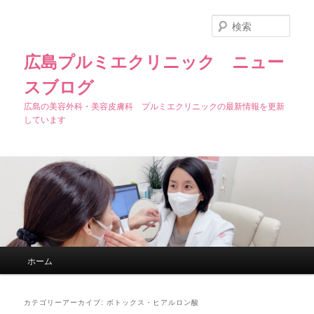
検
索
広島プルミエクリニック ニュー
スブログ
広島の美容外科・美容皮膚科 プルミエクリニックの最新情報を更新
しています
メインメニュー
ホーム
メインコンテンツへ移動
サブコンテンツへ移動
カテゴリーアーカイブ:
ボトックス・ヒアルロン酸