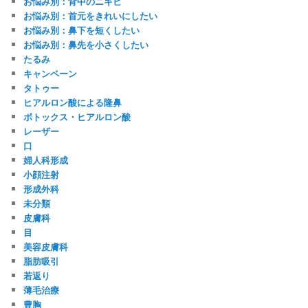
お悩み別：背中のニキビ
お悩み別：首元をきれいにしたい
お悩み別：鼻下を短くしたい
お悩み別：鼻先を小さくしたい
たるみ
キャンペーン
タトゥー
ヒアルロン酸による隆鼻
ボトックス・ヒアルロン酸
レーザー
口
婦人科形成
小顔注射
形成外科
未分類
皮膚科
目
美容皮膚科
脂肪吸引
若返り
薄毛治療
豊胸