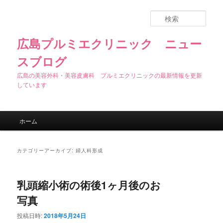
検
索
広島プルミエクリニック ニュー
スブログ
広島の美容外科・美容皮膚科 プルミエクリニックの最新情報を更新
しています
メインメニュー
ホーム
メインコンテンツへ移動
サブコンテンツへ移動
カテゴリーアーカイブ:
婦人科形成
乳頭縮小術の術後1ヶ月後のお
写真
投稿日時:
2018年5月24日