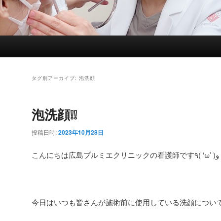
タグ別アーカイブ:
泡洗顔
泡洗顔❕❕
投稿日時:
2023年10月28日
こんにちは広島プルミエクリニックの看護師です‍٩( ‘ω’ )و
今日はいつも皆さんが施術前に使用している洗顔につい