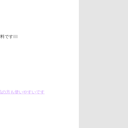
す❕❕❕❕
肌の方も使いやすいです