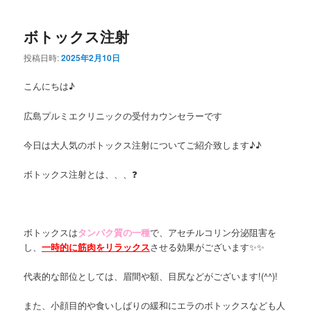
ボトックス注射
投稿日時:
2025年2月10日
こんにちは♪
広島プルミエクリニックの受付カウンセラーです
今日は大人気のボトックス注射についてご紹介致します♪♪
ボトックス注射とは、、、❓
ボトックスは
タンパク質の一種
で、アセチルコリン分泌阻害を
し、
一時的に筋肉をリラックス
させる効果がございます✨✨
代表的な部位としては、眉間や額、目尻などがございます!(^^)!
また、小顔目的や食いしばりの緩和にエラのボトックスなども人