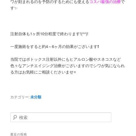
ワが刻まれるのを予防のするためにも使える
コスパ最強の治療
で
す✨
注射自体も1ヶ所10分程度で終わります!(^^)!
一度施術をすると約4～6ヶ月の効果がございます❗
当院ではボトックス注射以外にもヒアルロン酸やスネコスなど
色々なアンチエイジング治療がございますのでシワが気になられ
る方はお気軽にご相談くださいませ⭐
カテゴリー:
未分類
検索
最近の投稿