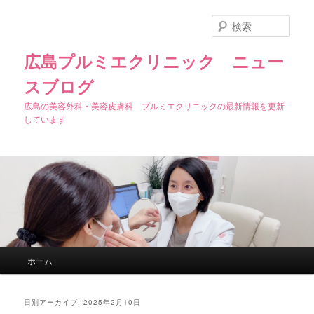
検
索
広島プルミエクリニック ニュー
スブログ
広島の美容外科・美容皮膚科 プルミエクリニックの最新情報を更新
しています
メインメニュー
ホーム
メインコンテンツへ移動
サブコンテンツへ移動
日別アーカイブ:
2025年2月10日