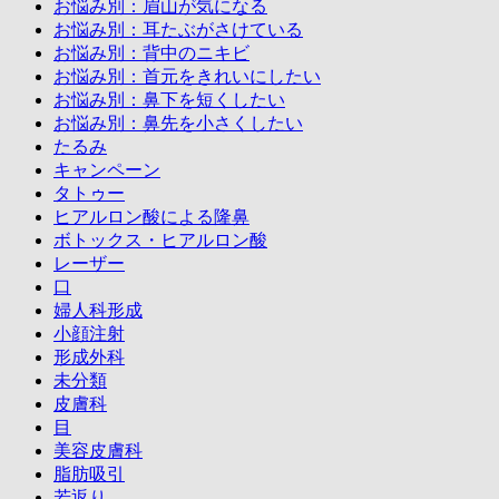
お悩み別：眉山が気になる
お悩み別：耳たぶがさけている
お悩み別：背中のニキビ
お悩み別：首元をきれいにしたい
お悩み別：鼻下を短くしたい
お悩み別：鼻先を小さくしたい
たるみ
キャンペーン
タトゥー
ヒアルロン酸による隆鼻
ボトックス・ヒアルロン酸
レーザー
口
婦人科形成
小顔注射
形成外科
未分類
皮膚科
目
美容皮膚科
脂肪吸引
若返り