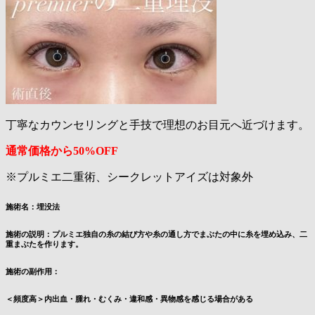
丁寧なカウンセリングと手技で理想のお目元へ近づけます。
通常価格から50%OFF
※プルミエ二重術、シークレットアイズは対象外
施術名：埋没法
施術の説明：プルミエ独自の糸の結び方や糸の通し方でまぶたの中に糸を埋め込み、二
重まぶたを作ります。
施術の副作用：
＜頻度高＞内出血・腫れ・むくみ・違和感・異物感を感じる場合がある