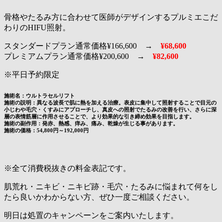
骨格やたるみ方に合わせて医師がデザインするプルミエこだ
わりのHIFU照射。
スタンダードプラン通常価格¥166,600
→
¥68,600
プレミアムプラン通常価格¥200,600
→
¥82,600
※平日予約限定
施術名：ウルトラセルリフト
施術の説明：異なる波長で肌に熱を加える治療。表皮に集中して照射することで目元の
小じわや毛穴・くすみにアプローチし、真皮への照射でたるみの改善を行い、さらに深
層の表情筋層に作用させることで、より効果的な引き締め効果を目指します。
施術の副作用：発赤、熱感、痒み、痛み、乾燥が生じる事があります。
施術の価格：54,800円～192,000円
※全て消費税抜きの料金表記です。
肌荒れ・ニキビ・ニキビ跡・毛穴・たるみに悩まれて何をし
たら良いかわからない方、ぜひ一度ご相談ください。
明日は処置のキャンペーンをご案内いたします。