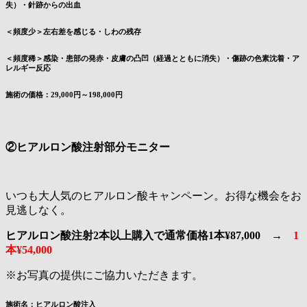
失）・針跡からの出血
＜頻度少＞左右差を感じる・しわの残存
＜頻度稀＞感染・患部の発赤・皮膚の凸凹（経過とともに消失）・傷跡の色素沈着・ア
レルギー反応
施術の価格：
29,000円～198,000円
②ヒアルロン酸注射部分モニター
いつも大人気のヒアルロン酸キャンペーン。お得な機会をお
見逃しなく。
ヒアルロン酸注射2本以上購入で通常価格1本¥87,000 →
1
本¥54,000
※お写真の提供にご協力いただきます。
施術名：ヒアルロン酸注入