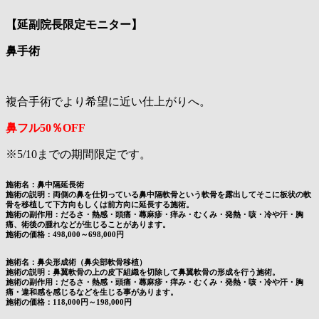
【延副院長限定モニター】
鼻手術
複合手術でより希望に近い仕上がりへ。
鼻フル50％OFF
※5/10までの期間限定です。
施術名：鼻中隔延長術
施術の説明：両側の鼻を仕切っている鼻中隔軟骨という軟骨を露出してそこに板状の軟
骨を移植して下方向もしくは前方向に延長する施術。
施術の副作用：だるさ・熱感・頭痛・蕁麻疹・痒み・むくみ・発熱・咳・冷や汗・胸
痛、術後の腫れなどが生じることがあります。
施術の価格：498,000～698,000円
施術名：鼻尖形成術（鼻尖部軟骨移植）
施術の説明：鼻翼軟骨の上の皮下組織を切除して鼻翼軟骨の形成を行う施術。
施術の副作用：だるさ・熱感・頭痛・蕁麻疹・痒み・むくみ・発熱・咳・冷や汗・胸
痛・違和感を感じるなどを生じる事があります。
施術の価格：118,000円～198,000円