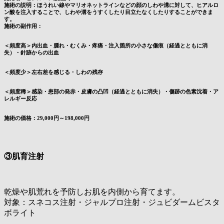
施術の説明：ほうれい線やマリオネットラインなどの顔のしわや溝に対して、ヒアルロ
ン酸を注入することで、しわや溝をうすくしたり目立たなくしたりすることができま
す。
施術の副作用：
＜頻度高＞内出血・腫れ・むくみ・疼痛・注入箇所の小さな傷痕（経過とともに消
失）・針跡からの出血
＜頻度少＞左右差を感じる・しわの残存
＜頻度稀＞感染・患部の発赤・皮膚の凸凹（経過とともに消失）・傷跡の色素沈着・ア
レルギー反応
施術の価格：29,000円～198,000円
③肌育注射
乾燥や肌荒れを予防しお肌を内側から育てます。
対象：スネコス注射・ジャルプロ注射・ジュビダームビスタ
ボライト