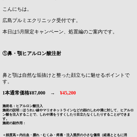
こんにちは。
広島プルミエクリニック受付です。
本日は5月限定キャンペーン、処置編のご案内です。
①鼻・顎ヒアルロン酸注射
鼻と顎は自然な垢抜けと整った顔立ちに魅せるポイントで
す。
1本通常価格¥87,000 →
¥45,200
施術名：ヒアルロン酸注入
施術の説明：ほうれい線やマリオネットラインなどの顔のしわや溝に対して、ヒアルロ
ン酸を注入することで、しわや溝をうすくしたり目立たなくしたりすることができま
す。
施術の副作用：
＜頻度高＞内出血・腫れ・むくみ・疼痛・注入箇所の小さな傷痕（経過とともに消