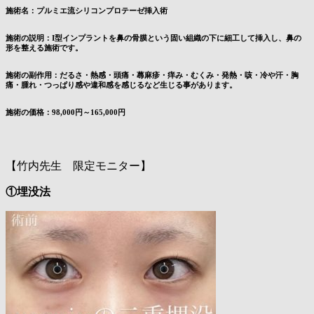
施術名：プルミエ流シリコンプロテーゼ挿入術
施術の説明：I型インプラントを鼻の骨膜という固い組織の下に細工して挿入し、鼻の
形を整える施術です。
施術の副作用：だるさ・熱感・頭痛・蕁麻疹・痒み・むくみ・発熱・咳・冷や汗・胸
痛・腫れ・つっぱり感や違和感を感じるなど生じる事があります。
施術の価格：98,000円～165,000円
【竹内先生 限定モニター】
①埋没法