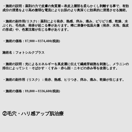
・施術の説明：薬剤の力で皮膚の角質層～表皮上層部を柔らかくし剥離する事で、有効
成分の浸透をより高め微弱な電流によりお肌のより奥深くに効果的に浸透させる施術。
・施術の副作用(リスク)：薬剤により発赤、熱感、痒み、痛み、ピリピリ感、乾燥、水
ぶくれ、毛包炎、発疹が起こる事があります。稀に凍傷や低温火傷（発赤、水泡、痂皮
の形成）や、色素沈着が生じる事があります。
・施術の価格：¥7,980～¥374,400(税抜)
施術名：フォトシルクプラス
・施術の説明：光によるエネルギーを真皮層に伝えて繊維芽細胞を刺激し、メラニンの
排出によってシミ・そばかす・くすみ・赤ら顔・ニキビの赤み等を改善します。
・施術の副作用（リスク）：発赤、熱感、ヒリつき、痒み、痛み、乾燥が生じます。
・施術の価格：¥9,800～¥336,600(税抜)
②毛穴・ハリ感アップ肌治療