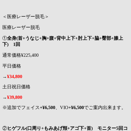
＜医療レーザー脱毛＞
医療レーザー脱毛
①
全身(首+うなじ+胸+腹+背中上下+肘上下+脇+臀部+膝上
下) 1回
通常価格¥225,400
平日価格
→
¥
34,800
土日祝日価格
→
¥
39,800
※追加でフェイス
+¥6,500
、VIO
+¥6,500
でご案内出来ます。
②
ヒゲフル(口周り+もみあげ頬+アゴ下+首) モニター5回コ