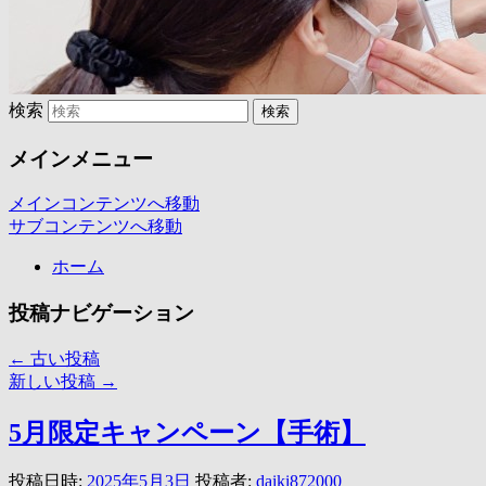
検索
メインメニュー
メインコンテンツへ移動
サブコンテンツへ移動
ホーム
投稿ナビゲーション
←
古い投稿
新しい投稿
→
5月限定キャンペーン【手術】
投稿日時:
2025年5月3日
投稿者:
daiki872000