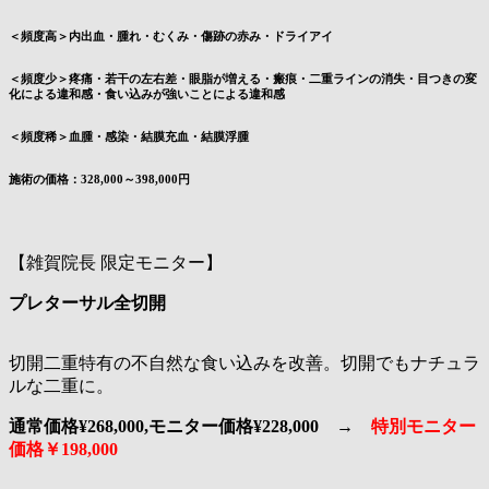
＜頻度高＞内出血・腫れ・むくみ・傷跡の赤み・ドライアイ
＜頻度少＞疼痛・若干の左右差・眼脂が増える・瘢痕・二重ラインの消失・目つきの変
化による違和感・食い込みが強いことによる違和感
＜頻度稀＞血腫・感染・結膜充血・結膜浮腫
施術の価格：328,000～398,000円
【雑賀院長 限定モニター】
プレターサル全切開
切開二重特有の不自然な食い込みを改善。切開でもナチュラ
ルな二重に。
通常価格¥268,000,モニター価格¥228,000 →
特別モニター
価格￥198,000