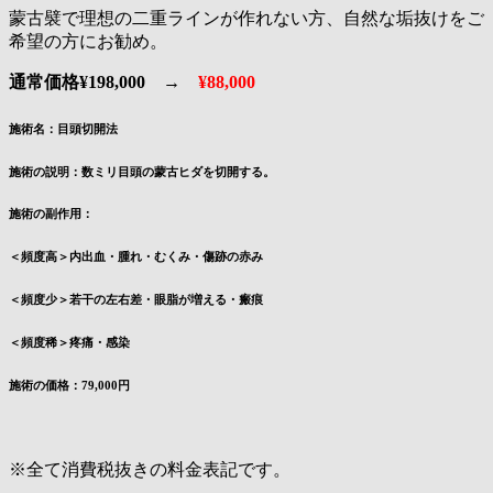
蒙古襞で理想の二重ラインが作れない方、自然な垢抜けをご
希望の方にお勧め。
通常価格¥198,000 →
¥88,000
施術名：目頭切開法
施術の説明：数ミリ目頭の蒙古ヒダを切開する。
施術の副作用：
＜頻度高＞内出血・腫れ・むくみ・傷跡の赤み
＜頻度少＞若干の左右差・眼脂が増える・瘢痕
＜頻度稀＞疼痛・感染
施術の価格：79,000円
※全て消費税抜きの料金表記です。