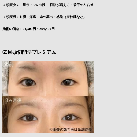
＜頻度少＞二重ラインの消失・眼脂が増える・若干の左右差
＜頻度稀＞血腫・疼痛・糸の露出・感染（麦粒腫など）
施術の価格：24,800円～294,800円
②目頭切開法プレミアム