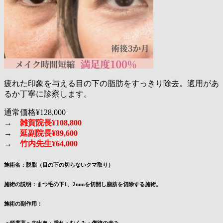
疲れた印象を与える目の下の脂肪をすっきり除去。適用があ
るか丁寧に診察します。
通常価格¥128,000
→
雑賀院長¥108,800
→
延副院長¥89,600
→
竹内先生¥64,000
施術名：脱脂（目の下の切らないクマ取り）
施術の説明：まつ毛の下1、2mmを切開し脂肪を切除する施術。
施術の副作用：