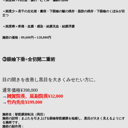
＜頻度高＞内出血・腫れ・むくみ・傷跡の赤み
＜頻度少＞若干の左右差・瘢痕・下眼瞼の皺の残存・脂肪の残存・下眼瞼のくぼみが目
立つ
＜頻度稀＞疼痛・血腫・感染・結膜充血・結膜浮腫
施術の価格：89,600円～128,000円
③眼瞼下垂+全切開二重術
目の開きを改善し黒目を大きくみせたい方に。
通常価格¥398,000
→
雑賀院長、延副院長¥32,800
→
竹内先生¥199,000
施術名：挙筋膜前転法（両目）
施術の説明：まぶたを引き上げる眼瞼挙筋腱膜を短縮し、黒目が大きく見えるようにす
る施術です。
施術の副作用：