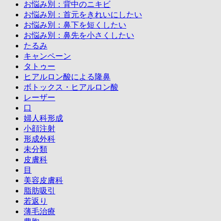
お悩み別：背中のニキビ
お悩み別：首元をきれいにしたい
お悩み別：鼻下を短くしたい
お悩み別：鼻先を小さくしたい
たるみ
キャンペーン
タトゥー
ヒアルロン酸による隆鼻
ボトックス・ヒアルロン酸
レーザー
口
婦人科形成
小顔注射
形成外科
未分類
皮膚科
目
美容皮膚科
脂肪吸引
若返り
薄毛治療