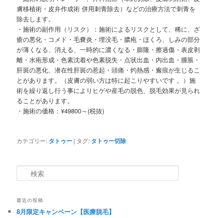
膚移植術・皮弁作成術 併用刺青除去）などの治療方法で刺青を
除去します。
・施術の副作用（リスク）：施術によるリスクとして、稀に、ざ
瘡の悪化・コメド・毛嚢炎・埋没毛・膿疱・ほくろ、しみの部分
が薄くなる、消える、一時的に濃くなる・膨隆・擦過傷・表皮剥
離・水疱形成・色素沈着や色素脱失・点状出血・内出血・腫脹・
肝斑の悪化、潜在性肝斑の惹起・頭痛・灼熱感・瘢痕が生じるこ
とがあります。（皮膚の弱い方は特に起こりやすいです 。）施
術を繰り返し行う事によりヒゲや産毛の脱色、脱毛効果が見られ
ることがあります。
・施術の価格：¥49800～(税抜)
カテゴリー:
タトゥー
|
タグ:
タトゥー切除
検索
最近の投稿
8月限定キャンペーン【医療脱毛】