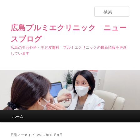
検
索
広島プルミエクリニック ニュー
スブログ
広島の美容外科・美容皮膚科 プルミエクリニックの最新情報を更新
しています
メインメニュー
ホーム
メインコンテンツへ移動
サブコンテンツへ移動
日別アーカイブ:
2023年12月9日