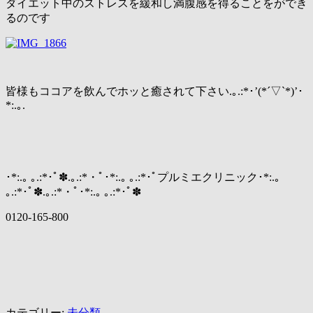
ダイエット中のストレスを緩和し満腹感を得ることをができ
るのです
皆様もココアを飲んでホッと癒されて下さい.｡.:*･’(*´▽`*)’･
*:.｡.
･*:.｡ ｡.:*･ﾟ✽.｡.:*・ﾟ･*:.｡ ｡.:*･ﾟプルミエクリニック･*:.｡
｡.:*･ﾟ✽.｡.:*・ﾟ･*:.｡ ｡.:*･ﾟ✽
0120-165-800
カテゴリー:
未分類