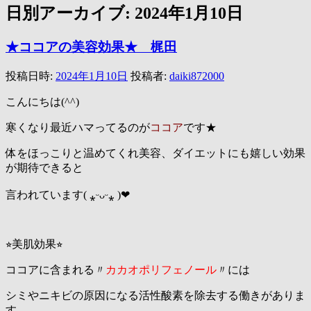
日別アーカイブ:
2024年1月10日
★ココアの美容効果★ 梶田
投稿日時:
2024年1月10日
投稿者:
daiki872000
こんにちは(^^)
寒くなり最近ハマってるのが
ココア
です★
体をほっこりと温めてくれ美容、ダイエットにも嬉しい効果
が期待できると
言われています( ⁎ᵕᴗᵕ⁎ )❤︎
⭐︎美肌効果⭐︎
ココアに含まれる〃
カカオポリフェノール
〃には
シミやニキビの原因になる活性酸素を除去する働きがありま
す