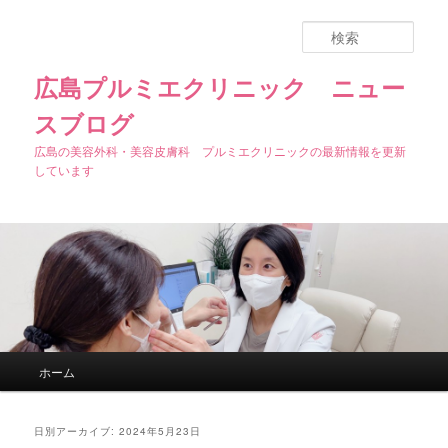
検
索
広島プルミエクリニック ニュー
スブログ
広島の美容外科・美容皮膚科 プルミエクリニックの最新情報を更新
しています
メインメニュー
ホーム
メインコンテンツへ移動
サブコンテンツへ移動
日別アーカイブ:
2024年5月23日