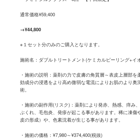
通常価格¥59,400
→¥44,800
※１セット分のみのご購入となります。
施術名：ダブルトリートメント(ケミカルピーリング+イオ
・施術の説明：薬剤の力で皮膚の角質層～表皮上層部を
効成分の浸透をより高め微弱な電流によりお肌のより奥
術。
・施術の副作用(リスク)：薬剤により発赤、熱感、痒み
ぶくれ、毛包炎、発疹が起こる事があります。稀に凍傷
皮の形成）や、色素沈着が生じる事があります。
・施術の価格：¥7,980～¥374,400(税抜)