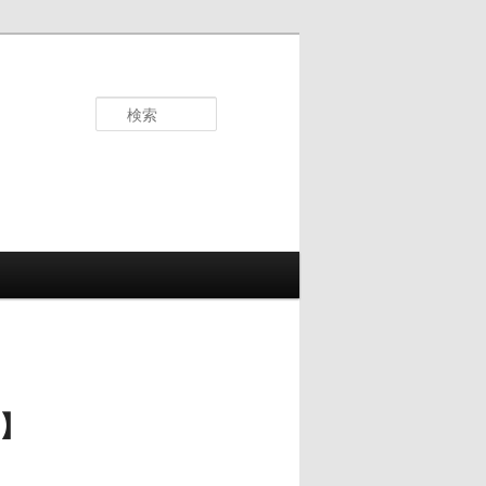
検
索
】