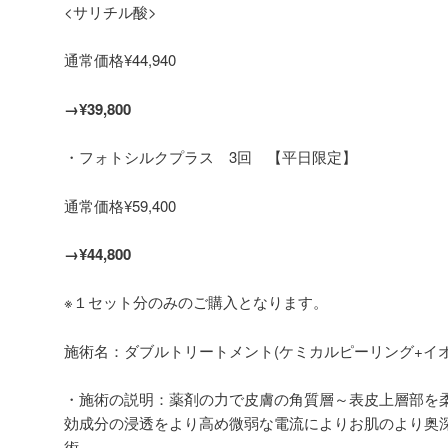
<サリチル酸>
通常価格¥44,940
→¥39,800
・フォトシルクプラス 3回 【平日限定】
通常価格¥59,400
→¥44,800
※１セット分のみのご購入となります。
施術名：ダブルトリートメント(ケミカルピーリング+イオ
・施術の説明：薬剤の力で皮膚の角質層～表皮上層部を
効成分の浸透をより高め微弱な電流によりお肌のより奥
術。