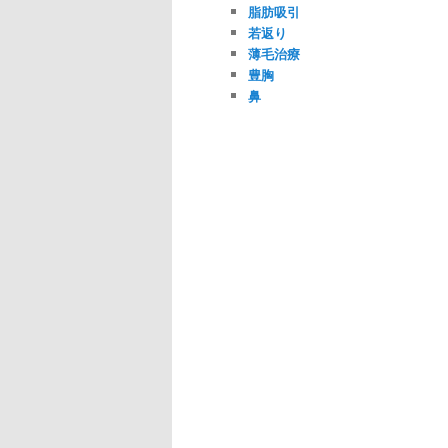
脂肪吸引
若返り
薄毛治療
豊胸
鼻