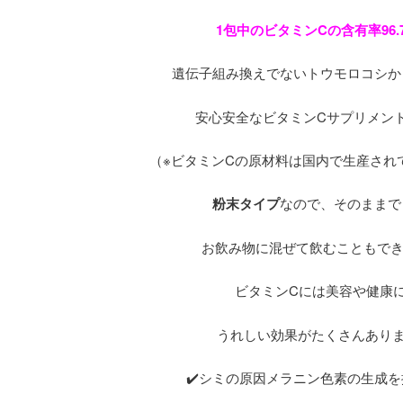
1包中のビタミンCの含有率96.
遺伝子組み換えでないトウモロコシか
安心安全なビタミンCサプリメン
（※ビタミンCの原材料は国内で生産され
粉末タイプ
なので、そのままで
お飲み物に混ぜて飲むこともでき
ビタミンCには美容や健康
うれしい効果がたくさんあります
✔️シミの原因メラニン色素の生成