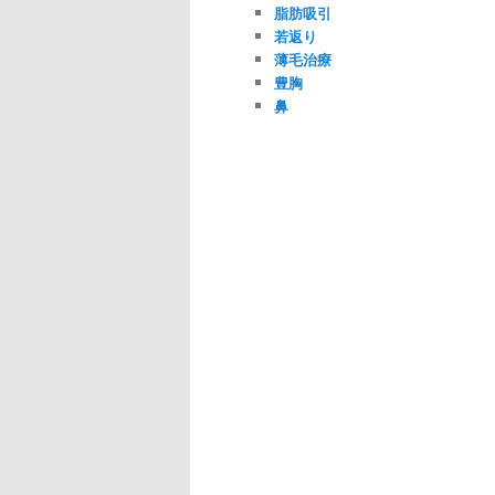
脂肪吸引
若返り
薄毛治療
豊胸
鼻