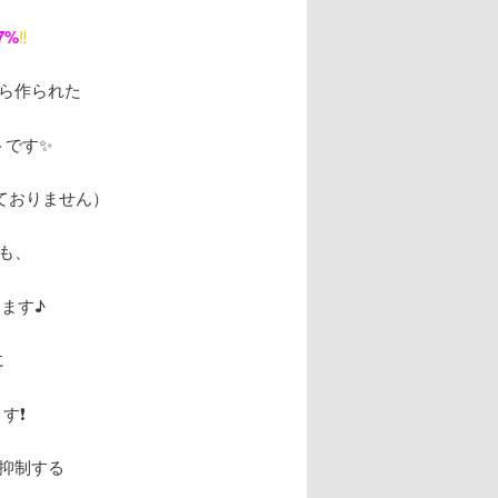
7%
‼️
ら作られた
トです✨
ておりません）
も、
ます♪
に
❗️
を抑制する