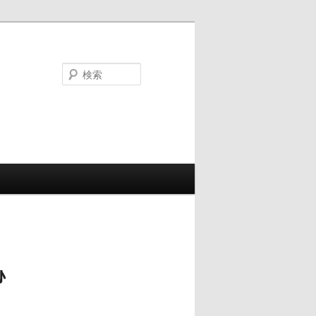
検
索
♪