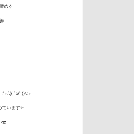
き締める
善
、
 °ω° ))/.:+
めています✨
☎️