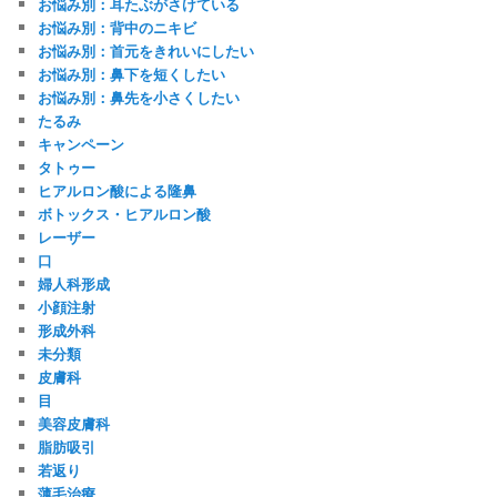
お悩み別：耳たぶがさけている
お悩み別：背中のニキビ
お悩み別：首元をきれいにしたい
お悩み別：鼻下を短くしたい
お悩み別：鼻先を小さくしたい
たるみ
キャンペーン
タトゥー
ヒアルロン酸による隆鼻
ボトックス・ヒアルロン酸
レーザー
口
婦人科形成
小顔注射
形成外科
未分類
皮膚科
目
美容皮膚科
脂肪吸引
若返り
薄毛治療