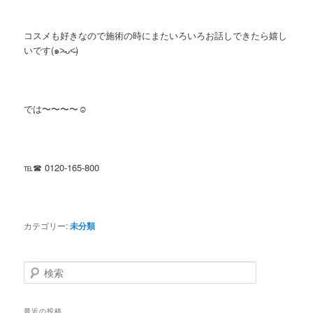
コスメも好きなので施術の時にまたいろいろお話しできたら嬉し
いです(๑˃̵ᴗ˂̵)
では〜〜〜〜☺︎
℡☎︎ 0120-165-800
カテゴリー:
未分類
検索
最近の投稿