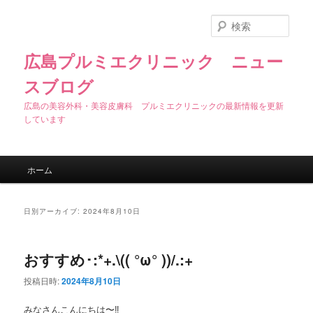
検
索
広島プルミエクリニック ニュー
スブログ
広島の美容外科・美容皮膚科 プルミエクリニックの最新情報を更新
しています
メインメニュー
ホーム
メインコンテンツへ移動
サブコンテンツへ移動
日別アーカイブ:
2024年8月10日
おすすめ･:*+.\(( °ω° ))/.:+
投稿日時:
2024年8月10日
みなさんこんにちは〜‼︎