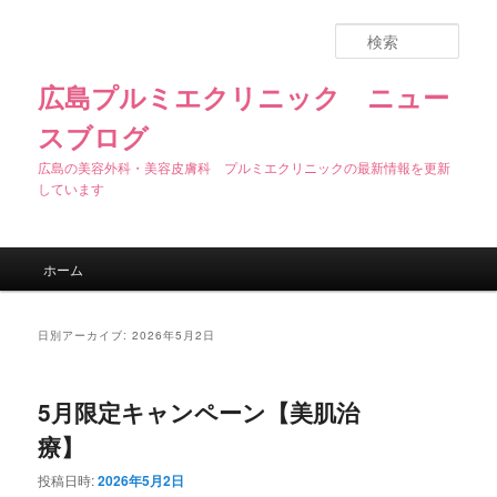
検
索
広島プルミエクリニック ニュー
スブログ
広島の美容外科・美容皮膚科 プルミエクリニックの最新情報を更新
しています
メインメニュー
ホーム
メインコンテンツへ移動
サブコンテンツへ移動
日別アーカイブ:
2026年5月2日
5月限定キャンペーン【美肌治
療】
投稿日時:
2026年5月2日