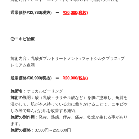
通常価格¥32,780(税抜) ➡
¥20,000(税抜)
②ニキビ治療
施術内容：乳酸ダブルトリートメント+フォトシルクプラス+プ
レミアム点滴
通常価格¥36,900(税抜) ➡
¥20,000(税抜)
施術名：
ケミカルピーリング
施術の説明：
酸（乳酸・サリチル酸など）を肌に塗布し、角質を
溶かして、肌が本来持っている力に働きかけることで、ニキビや
しみ等で痛んだお肌を改善する施術。
施術の副作用：
発赤、熱感、痒み、痛み、乾燥が生じる事があり
ます。
施術の価格：
3,500円～253,600円