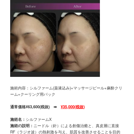
施術内容：シルファーム(薬液込み)+マッサージピール+麻酔クリ
ーム+クーリング用パック
通常価格¥63,600(税抜) ➡
¥35,000(税抜)
施術名：
シルファームX
施術の説明：
ニードル（針）による創傷治癒と、真皮層に直接
RF（ラジオ波）の熱刺激を与え、肌質を改善させることを目的