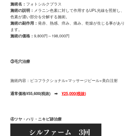
施術名：
フォトシルクプラス
施術の説明：
メラニン色素に対して作用するUPL光線を照射し、
色素が濃い部分を分解する施術。
施術の副作用：
発赤、熱感、痒み、痛み、乾燥が生じる事があり
ます。
施術の価格：
9,800円～198,000円
③毛穴治療
施術内容：ピコフラクショナル+マッサージピール+美白注射
通常価格¥55,600
(税抜) ➡
¥25,000(税抜)
④ツヤ・ハリ・ニキビ跡治療