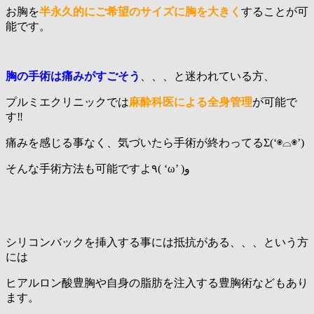
お胸を
半永久的にご希望のサイズ
に胸を大きく
することが可
能です。
胸の手術は痛みがすごそう
、、、と迷われている方、
プルミエクリニックでは
麻酔科医による全身管理
が可能で
す‼️
痛みを感じる事なく、気づいたら手術が終わってるΣ(‘◉⌓◉’)
そんな手術方法も可能ですよ٩( ‘ω’ )و
シリコンバックを挿入する事には抵抗がある、、、という方
には
ヒアルロン酸豊胸や自身の脂肪を注入する豊胸術などもあり
ます。