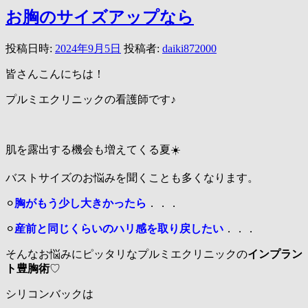
お胸のサイズアップなら
投稿日時:
2024年9月5日
投稿者:
daiki872000
皆さんこんにちは！
プルミエクリニックの看護師です♪
肌を露出する機会も増えてくる夏☀️
バストサイズのお悩みを聞くことも多くなります。
⚪︎
胸がもう少し大きかったら
．．．
⚪︎
産前と同じくらいのハリ感を取り戻したい
．．．
そんなお悩みにピッタリなプルミエクリニックの
インプラン
ト豊胸術
♡
シリコンバックは