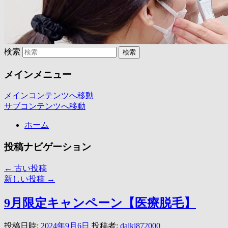
検索
メインメニュー
メインコンテンツへ移動
サブコンテンツへ移動
ホーム
投稿ナビゲーション
←
古い投稿
新しい投稿
→
9月限定キャンペーン【医療脱毛】
投稿日時:
2024年9月6日
投稿者:
daiki872000