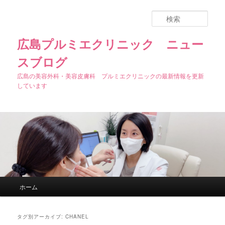
検
索
広島プルミエクリニック ニュー
スブログ
広島の美容外科・美容皮膚科 プルミエクリニックの最新情報を更新
しています
メインメニュー
ホーム
メインコンテンツへ移動
サブコンテンツへ移動
タグ別アーカイブ:
CHANEL